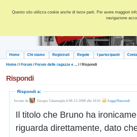
Questo sito utilizza cookie anche di terze parti. Per avere maggiori inf
navigazione accon
Home
Chi siamo
Registrati
Regole
I partecipanti
Conta
Home
/
I Forum
/
Forum delle ragazze e ...
/
/ Rispondi
Rispondi
Rispondi a:
Inviato da
Giorgio Calsamiglia il 08-12-2008 alle 16:01
Leggi/Nascondi
Il titolo che Bruno ha ironica
riguarda direttamente, dato ch